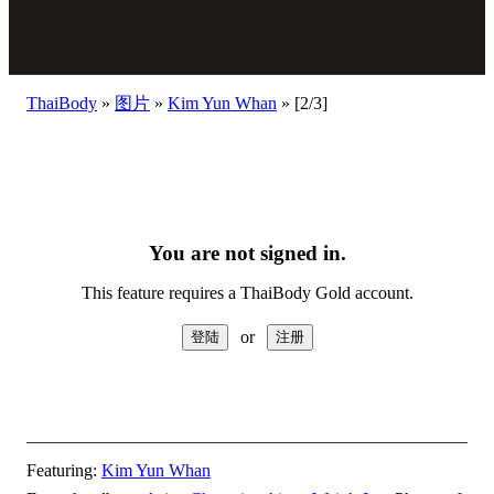
ThaiBody
»
图片
»
Kim Yun Whan
»
[2/3]
You are not signed in.
This feature requires a ThaiBody Gold account.
or
Featuring:
Kim Yun Whan