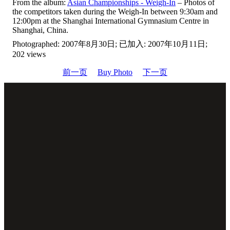
From the album:
Asian Championships - Weigh-In
– Photos of
the competitors taken during the Weigh-In between 9:30am and
12:00pm at the Shanghai International Gymnasium Centre in
Shanghai, China.
Photographed: 2007年8月30日; 已加入: 2007年10月11日;
202 views
前一页
Buy Photo
下一页