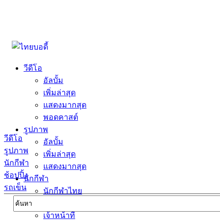
วีดีโอ
อัลบั้ม
เพิ่มล่าสุด
แสดงมากสุด
พอดคาสต์
รูปภาพ
วีดีโอ
อัลบั้ม
รูปภาพ
เพิ่มล่าสุด
นักกีฬา
แสดงมากสุด
ช้อปปิ้ง
นักกีฬา
รถเข็น
นักกีฬาไทย
นักกีฬาต่างชาตื
เจ้าหน้าที่