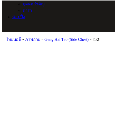
บุคคลสำคัญ
ดารา
ช้อปปิ้ง
ไทยบอดี้
»
ภาพถ่าย
»
Geng Hai Tao (Side Chest)
»
[1/2]