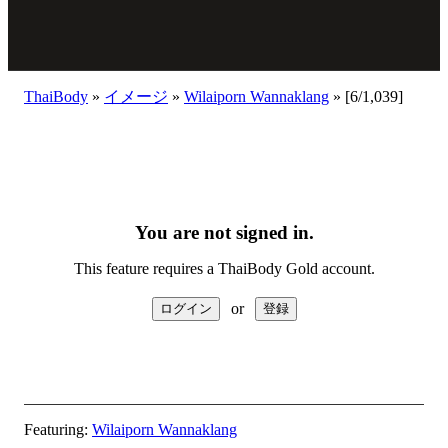
ThaiBody
»
イメージ
»
Wilaiporn Wannaklang
»
[6/1,039]
You are not signed in.
This feature requires a ThaiBody Gold account.
or
Featuring:
Wilaiporn Wannaklang