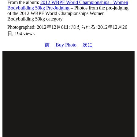
From the album:
2012 WBPF World Championships - Women
Bodybuilding 50kg Pre-Judging
– Photos from the pre-judging
of the 2012 WBPF World Championships Women
Bodybuilding 50kg category.
Photographed: 2012年12月8日; 加えられる: 2012年12月26
日; 194 views
前
Buy Photo
次に