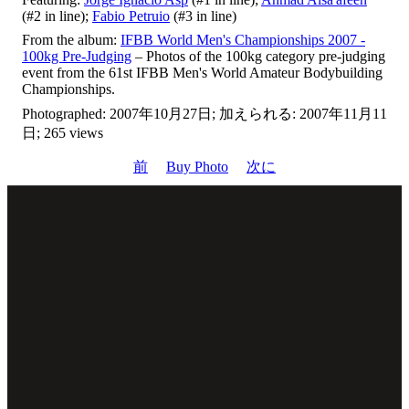
(#2 in line);
Fabio Petruio
(#3 in line)
From the album:
IFBB World Men's Championships 2007 -
100kg Pre-Judging
– Photos of the 100kg category pre-judging
event from the 61st IFBB Men's World Amateur Bodybuilding
Championships.
Photographed: 2007年10月27日; 加えられる: 2007年11月11
日; 265 views
前
Buy Photo
次に