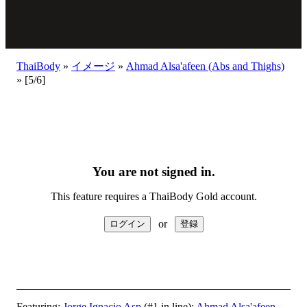
ThaiBody
»
イメージ
»
Ahmad Alsa'afeen (Abs and Thighs)
»
[5/6]
You are not signed in.
This feature requires a ThaiBody Gold account.
or
Featuring:
Jorge Ignacio Asp
(#1 in line);
Ahmad Alsa'afeen