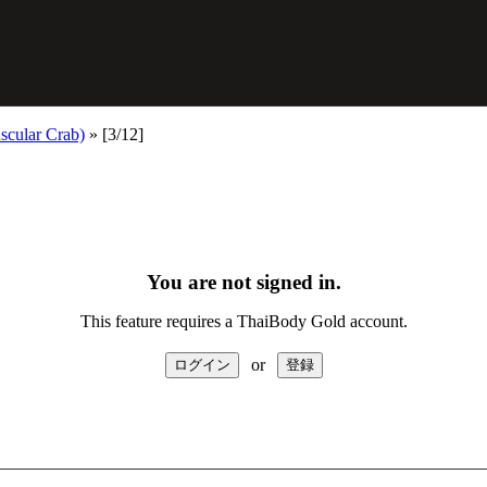
scular Crab)
»
[3/12]
You are not signed in.
This feature requires a ThaiBody Gold account.
or