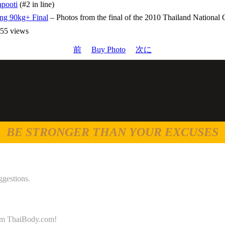
pooti
(#2 in line)
ng 90kg+ Final
– Photos from the final of the 2010 Thailand Nationa
5 views
前
Buy Photo
次に
BE STRONGER THAN YOUR EXCUSES
ggestions.
 from ThaiBody.com!