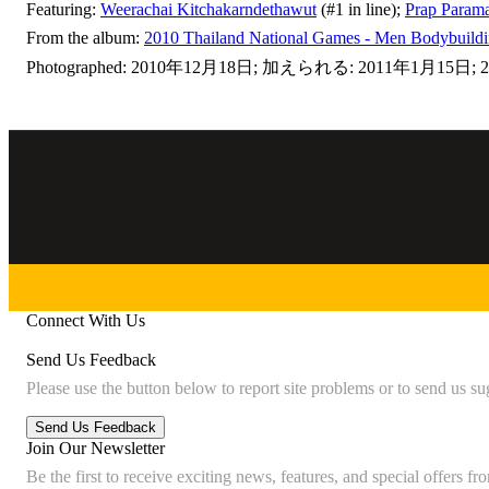
Featuring:
Weerachai Kitchakarndethawut
(#1 in line);
Prap Parama
From the album:
2010 Thailand National Games - Men Bodybuildi
Photographed: 2010年12月18日; 加えられる: 2011年1月15日; 25
Connect With Us
Send Us Feedback
Please use the button below to report site problems or to send us su
Join Our Newsletter
Be the first to receive exciting news, features, and special offers