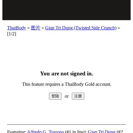
ThaiBody
»
图片
»
Giap Tri Dung (Twisted Side Crunch)
»
[1/2]
You are not signed in.
This feature requires a ThaiBody Gold account.
or
Featuring:
Alfredo G. Trazona
(#1 in line);
Giap Tri Dung
(#2