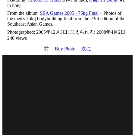
in line)
From the album:
SEA Games 2005 - 75kg Final
– Photos of
the men's 75kg bodybuilding final from the 23rd edition of the
Southeast Asian Games.
Photographed: 2005年12月3日; 加えられる: 2008年4月2日;
240 views
前
Buy Photo
次に