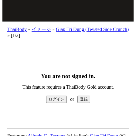
ThaiBody
»
イメージ
»
Giap Tri Dung (Twisted Side Crunch)
»
[1/2]
You are not signed in.
This feature requires a ThaiBody Gold account.
or
Featuring:
Alfredo G. Trazona
(#1 in line);
Giap Tri Dung
(#2