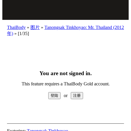
ThaiBody
»
图片
»
Tanongsak Tinkhoyao: Mr. Thailand (2012
年)
»
[1/35]
You are not signed in.
This feature requires a ThaiBody Gold account.
or
Featuring:
Tanongsak Tinkhoyao