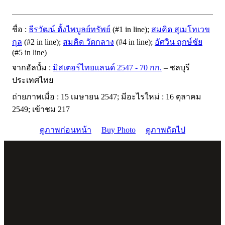
ชื่อ :
ธีรวัฒน์ ตั้งไพบูลย์ทรัพย์
(#1 in line);
สมคิด สุเมโทเวข
กุล
(#2 in line);
สมคิด วัดกลาง
(#4 in line);
อัศวิน ฤกษ์ชัย
(#5 in line)
จากอัลบั้ม :
มิสเตอร์ไทยแลนด์ 2547 - 70 กก.
– ชลบุรี
ประเทศไทย
ถ่ายภาพเมื่อ : 15 เมษายน 2547; มีอะไรใหม่ : 16 ตุลาคม
2549; เข้าชม 217
ดูภาพก่อนหน้า
Buy Photo
ดูภาพถัดไป