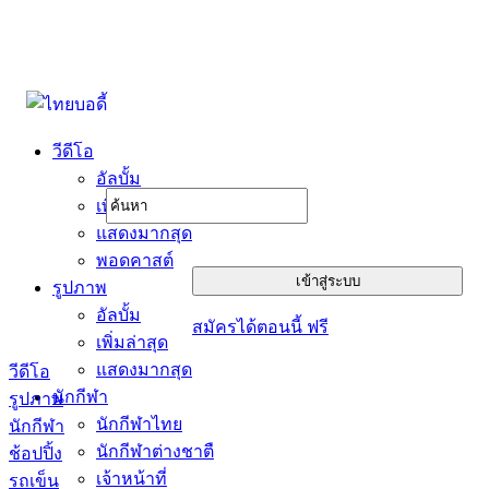
วีดีโอ
อัลบั้ม
เพิ่มล่าสุด
แสดงมากสุด
พอดคาสต์
รูปภาพ
อัลบั้ม
สมัครได้ตอนนี้ ฟรี
เพิ่มล่าสุด
แสดงมากสุด
วีดีโอ
นักกีฬา
รูปภาพ
นักกีฬาไทย
นักกีฬา
นักกีฬาต่างชาตื
ช้อปปิ้ง
เจ้าหน้าที่
รถเข็น