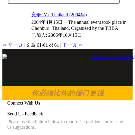
商店
竞争: Mr. Thailand (2004年)
2004年4月15日 -- The annual event took place in
Chonburi, Thailand. Organized by the TBBA.
已加入: 2006年10月15日
<<
前一页
| 文章 61-61 of 61 |
下一页
>>
你必须比你的借口更强
Connect With Us
Send Us Feedback
Please use the button below to report site problems or to send
us suggestions.