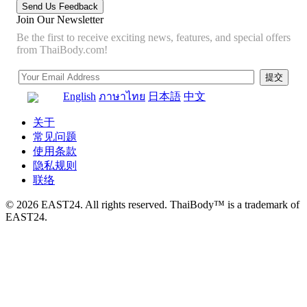
Join Our Newsletter
Be the first to receive exciting news, features, and special offers
from ThaiBody.com!
English
ภาษาไทย
日本語
中文
关于
常见问题
使用条款
隐私规则
联络
© 2026 EAST24. All rights reserved. ThaiBody™ is a trademark of
EAST24.