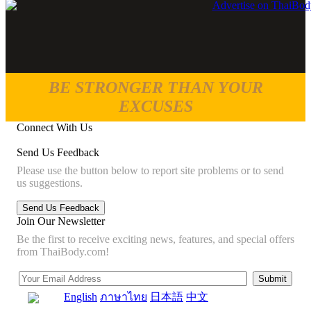
BE STRONGER THAN YOUR
EXCUSES
Connect With Us
Send Us Feedback
Please use the button below to report site problems or to send
us suggestions.
Join Our Newsletter
Be the first to receive exciting news, features, and special offers
from ThaiBody.com!
English
ภาษาไทย
日本語
中文