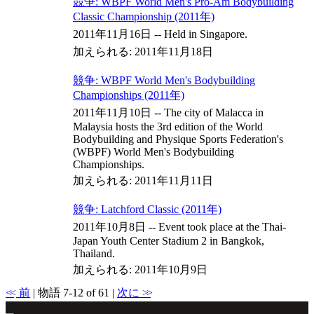
競争: WBPF World Men's Pro-Am Bodybuilding
Classic Championship (2011年)
2011年11月16日 -- Held in Singapore.
加えられる: 2011年11月18日
競争: WBPF World Men's Bodybuilding
Championships (2011年)
2011年11月10日 -- The city of Malacca in
Malaysia hosts the 3rd edition of the World
Bodybuilding and Physique Sports Federation's
(WBPF) World Men's Bodybuilding
Championships.
加えられる: 2011年11月11日
競争: Latchford Classic (2011年)
2011年10月8日 -- Event took place at the Thai-
Japan Youth Center Stadium 2 in Bangkok,
Thailand.
加えられる: 2011年10月9日
<<
前
| 物語 7-12 of 61 |
次に
>>