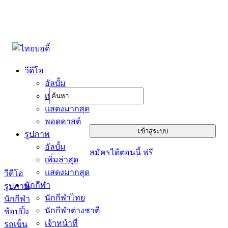
วีดีโอ
อัลบั้ม
เพิ่มล่าสุด
แสดงมากสุด
พอดคาสต์
รูปภาพ
อัลบั้ม
สมัครได้ตอนนี้ ฟรี
เพิ่มล่าสุด
แสดงมากสุด
วีดีโอ
นักกีฬา
รูปภาพ
นักกีฬาไทย
นักกีฬา
นักกีฬาต่างชาตื
ช้อปปิ้ง
เจ้าหน้าที่
รถเข็น