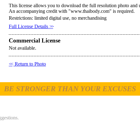
This license allows you to download the full resolution photo and u
An accompanying credit with "www.thaibody.com" is required.
Restrictions: limited digital use, no merchandising
Full License Details
>>
Commercial License
Not available.
<<
Return to Photo
BE STRONGER THAN YOUR EXCUSES
ggestions.