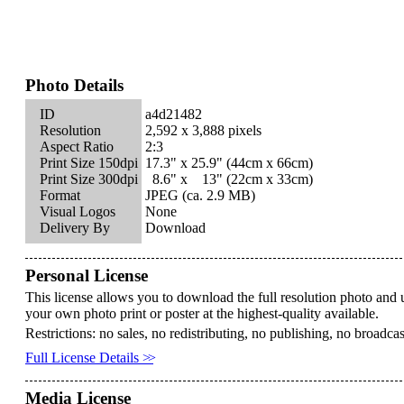
Photo Details
ID
a4d21482
Resolution
2,592 x 3,888 pixels
Aspect Ratio
2:3
Print Size 150dpi
17.3" x
25.9"
(44cm x
66cm)
Print Size 300dpi
8.6" x
13"
(22cm x
33cm)
Format
JPEG (ca. 2.9 MB)
Visual Logos
None
Delivery By
Download
Personal License
This license allows you to download the full resolution photo and 
your own photo print or poster at the highest-quality available.
Restrictions: no sales, no redistributing, no publishing, no broadca
Full License Details
>>
Media License