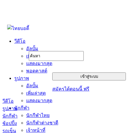
วีดีโอ
อัลบั้ม
เพิ่มล่าสุด
แสดงมากสุด
พอดคาสต์
รูปภาพ
อัลบั้ม
สมัครได้ตอนนี้ ฟรี
เพิ่มล่าสุด
แสดงมากสุด
วีดีโอ
นักกีฬา
รูปภาพ
นักกีฬาไทย
นักกีฬา
นักกีฬาต่างชาตื
ช้อปปิ้ง
เจ้าหน้าที่
รถเข็น