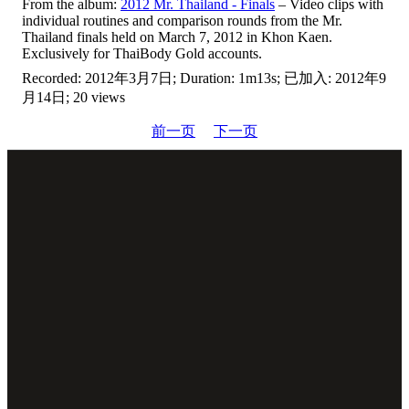
From the album:
2012 Mr. Thailand - Finals
– Video clips with
individual routines and comparison rounds from the Mr.
Thailand finals held on March 7, 2012 in Khon Kaen.
Exclusively for ThaiBody Gold accounts.
Recorded: 2012年3月7日; Duration: 1m13s; 已加入: 2012年9
月14日; 20 views
前一页
下一页