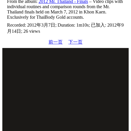
From the album:
2012 Mr. Thailand - Finals
– Video clips with
individual routines and comparison rounds from the Mr.
Thailand finals held on March 7, 2012 in Khon Kaen.
Exclusively for ThaiBody Gold accounts.
Recorded: 2012年3月7日; Duration: 1m10s; 已加入: 2012年9
月14日; 26 views
前一页
下一页