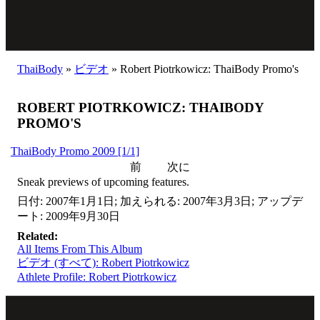
ThaiBody
»
ビデオ
»
Robert Piotrkowicz: ThaiBody Promo's
ROBERT PIOTRKOWICZ: THAIBODY
PROMO'S
ThaiBody Promo 2009 [1/1]
前
次に
Sneak previews of upcoming features.
日付: 2007年1月1日; 加えられる: 2007年3月3日; アップデ
ート: 2009年9月30日
Related:
All Items From This Album
ビデオ (すべて): Robert Piotrkowicz
Athlete Profile: Robert Piotrkowicz