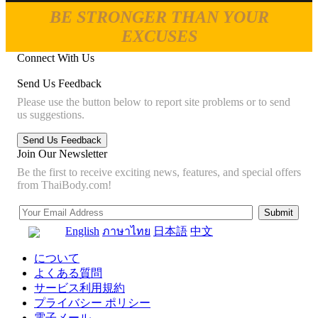
BE STRONGER THAN YOUR
EXCUSES
Connect With Us
Send Us Feedback
Please use the button below to report site problems or to send
us suggestions.
Join Our Newsletter
Be the first to receive exciting news, features, and special offers
from ThaiBody.com!
English
ภาษาไทย
日本語
中文
について
よくある質問
サービス利用規約
プライバシー ポリシー
電子メール