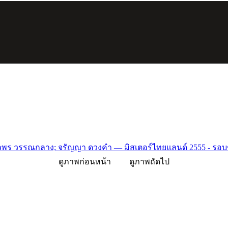
ไลพร วรรณกลาง; จรัญญา ดวงคำ — มิสเตอร์ไทยแลนด์ 2555 - รอบ
ดูภาพก่อนหน้า
ดูภาพถัดไป