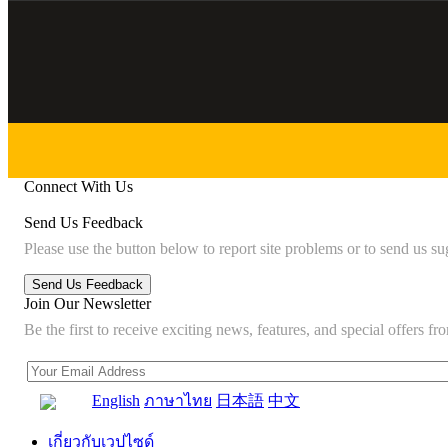
Connect With Us
Send Us Feedback
Please use the button below to report site problems or to send us su
Join Our Newsletter
Be the first to receive exciting news, features, and special offers
English
ภาษาไทย
日本語
中文
เกี่ยวกับเวปไซด์