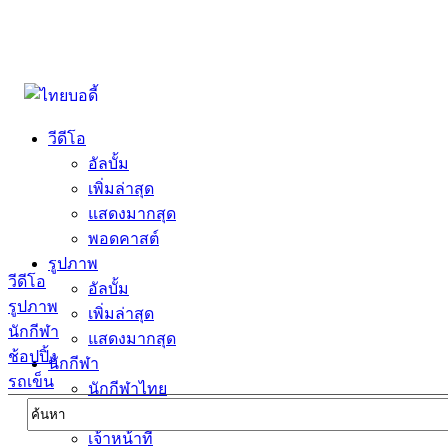
วีดีโอ
อัลบั้ม
เพิ่มล่าสุด
แสดงมากสุด
พอดคาสต์
รูปภาพ
วีดีโอ
อัลบั้ม
รูปภาพ
เพิ่มล่าสุด
นักกีฬา
แสดงมากสุด
ช้อปปิ้ง
นักกีฬา
รถเข็น
นักกีฬาไทย
นักกีฬาต่างชาตื
เจ้าหน้าที่