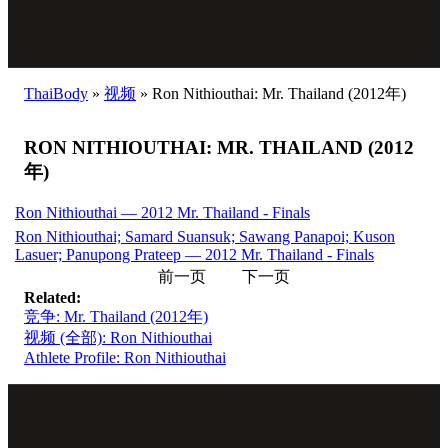
ThaiBody
»
视频
»
Ron Nithiouthai: Mr. Thailand (2012年)
RON NITHIOUTHAI: MR. THAILAND (2012
年)
Ron Nithiouthai — 2012 Mr. Thailand - Finals
Ron Nithiouthai; Samard Suansuk; Sawang Panapoi; Kuson
Lasuer; Panupong Prateep — 2012 Mr. Thailand - Finals
前一页
下一页
Related:
竞争: Mr. Thailand (2012年)
视频 (全部): Ron Nithiouthai
Athlete Profile: Ron Nithiouthai