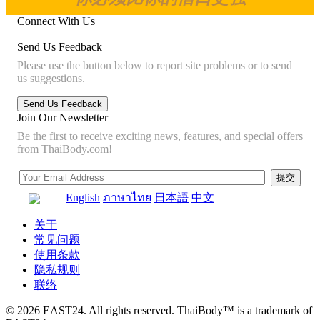
Connect With Us
Send Us Feedback
Please use the button below to report site problems or to send
us suggestions.
Join Our Newsletter
Be the first to receive exciting news, features, and special offers
from ThaiBody.com!
English
ภาษาไทย
日本語
中文
关于
常见问题
使用条款
隐私规则
联络
© 2026 EAST24. All rights reserved. ThaiBody™ is a trademark of