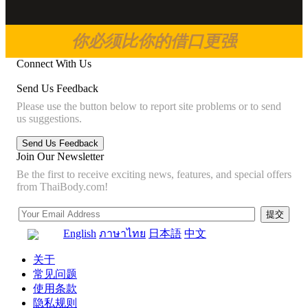
你必须比你的借口更强
Connect With Us
Send Us Feedback
Please use the button below to report site problems or to send
us suggestions.
Join Our Newsletter
Be the first to receive exciting news, features, and special offers
from ThaiBody.com!
English
ภาษาไทย
日本語
中文
关于
常见问题
使用条款
隐私规则