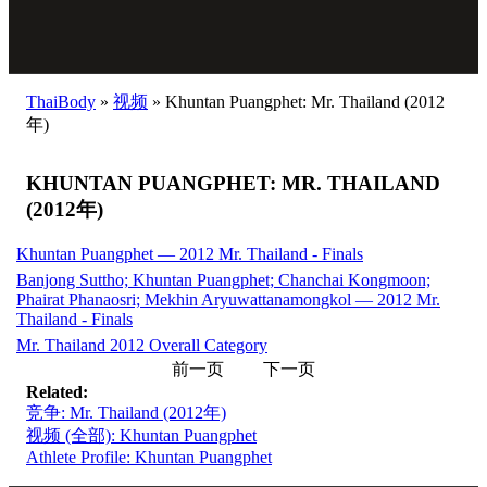
ThaiBody
»
视频
»
Khuntan Puangphet: Mr. Thailand (2012
年)
KHUNTAN PUANGPHET: MR. THAILAND
(2012年)
Khuntan Puangphet — 2012 Mr. Thailand - Finals
Banjong Suttho; Khuntan Puangphet; Chanchai Kongmoon;
Phairat Phanaosri; Mekhin Aryuwattanamongkol — 2012 Mr.
Thailand - Finals
Mr. Thailand 2012 Overall Category
前一页
下一页
Related:
竞争: Mr. Thailand (2012年)
视频 (全部): Khuntan Puangphet
Athlete Profile: Khuntan Puangphet