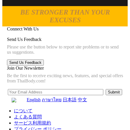
BE STRONGER THAN YOUR
EXCUSES
Connect With Us
Send Us Feedback
Please use the button below to report site problems or to send
us suggestions.
Join Our Newsletter
Be the first to receive exciting news, features, and special offers
from ThaiBody.com!
English
ภาษาไทย
日本語
中文
について
よくある質問
サービス利用規約
プライバシー ポリシー