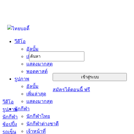
วีดีโอ
อัลบั้ม
เพิ่มล่าสุด
แสดงมากสุด
พอดคาสต์
รูปภาพ
อัลบั้ม
สมัครได้ตอนนี้ ฟรี
เพิ่มล่าสุด
แสดงมากสุด
วีดีโอ
นักกีฬา
รูปภาพ
นักกีฬาไทย
นักกีฬา
นักกีฬาต่างชาตื
ช้อปปิ้ง
เจ้าหน้าที่
รถเข็น