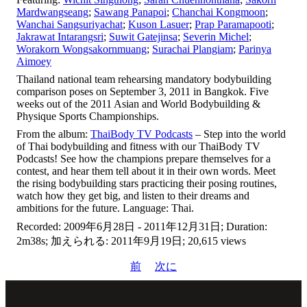
Mardwangseang
;
Sawang Panapoi
;
Chanchai Kongmoon
;
Wanchai Sangsuriyachat
;
Kuson Lasuer
;
Prap Paramapooti
;
Jakrawat Intarangsri
;
Suwit Gatejinsa
;
Severin Michel
;
Worakorn Wongsakornmuang
;
Surachai Plangiam
;
Parinya
Aimoey
Thailand national team rehearsing mandatory bodybuilding
comparison poses on September 3, 2011 in Bangkok. Five
weeks out of the 2011 Asian and World Bodybuilding &
Physique Sports Championships.
From the album:
ThaiBody TV Podcasts
– Step into the world
of Thai bodybuilding and fitness with our ThaiBody TV
Podcasts! See how the champions prepare themselves for a
contest, and hear them tell about it in their own words. Meet
the rising bodybuilding stars practicing their posing routines,
watch how they get big, and listen to their dreams and
ambitions for the future. Language: Thai.
Recorded: 2009年6月28日 - 2011年12月31日; Duration:
2m38s; 加えられる: 2011年9月19日; 20,615 views
前
次に