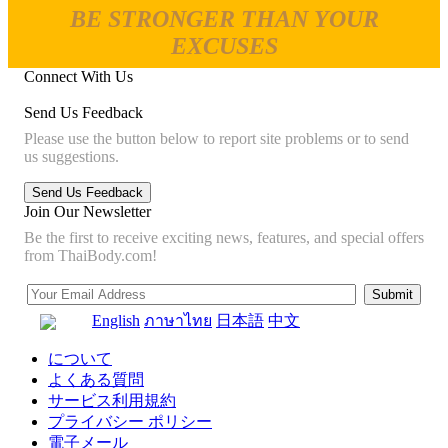
BE STRONGER THAN YOUR
EXCUSES
Connect With Us
Send Us Feedback
Please use the button below to report site problems or to send
us suggestions.
Join Our Newsletter
Be the first to receive exciting news, features, and special offers
from ThaiBody.com!
English
ภาษาไทย
日本語
中文
について
よくある質問
サービス利用規約
プライバシー ポリシー
電子メール