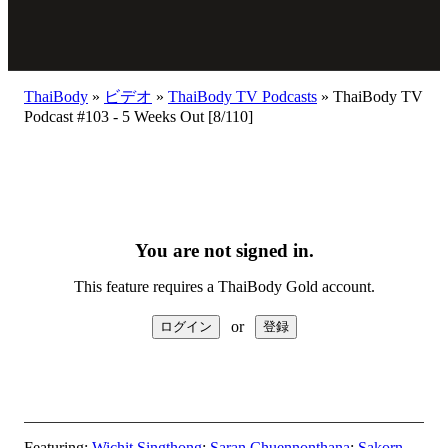
ThaiBody
»
ビデオ
»
ThaiBody TV Podcasts
»
ThaiBody TV
Podcast #103 - 5 Weeks Out [8/110]
You are not signed in.
This feature requires a ThaiBody Gold account.
or
Featuring:
Wichit Singthong
;
Saran Chuennonthana
;
Sakorn