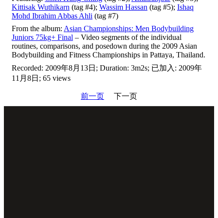
Kittisak Wuthikarn
(tag #4);
Wassim Hassan
(tag #5);
Ishaq
Mohd Ibrahim Abbas Ahli
(tag #7)
From the album:
Asian Championships: Men Bodybuilding
Juniors 75kg+ Final
– Video segments of the individual
routines, comparisons, and posedown during the 2009 Asian
Bodybuilding and Fitness Championships in Pattaya, Thailand.
Recorded: 2009年8月13日; Duration: 3m2s; 已加入: 2009年
11月8日; 65 views
前一页
下一页