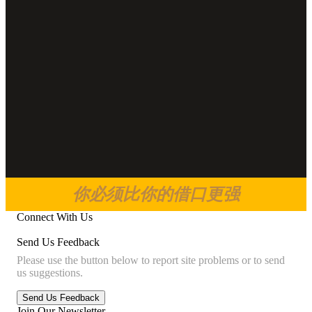
你必须比你的借口更强
Connect With Us
Send Us Feedback
Please use the button below to report site problems or to send
us suggestions.
Join Our Newsletter