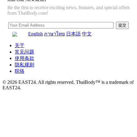
Be the first to receive exciting news, features, and special offers
from ThaiBody.com!
English
ภาษาไทย
日本語
中文
关于
常见问题
使用条款
隐私规则
联络
© 2026 EAST24. All rights reserved. ThaiBody™ is a trademark of
EAST24.