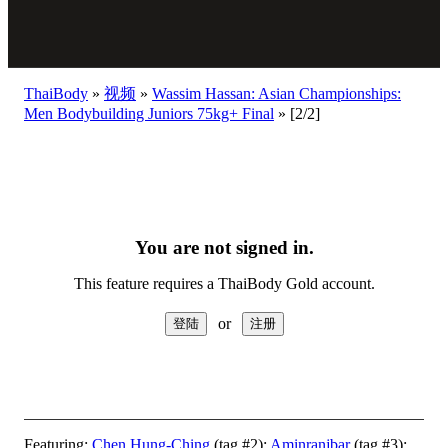
ThaiBody
»
视频
»
Wassim Hassan: Asian Championships:
Men Bodybuilding Juniors 75kg+ Final
»
[2/2]
You are not signed in.
This feature requires a ThaiBody Gold account.
or
Featuring:
Chen Hung-Ching
(tag #2);
Aminranjbar
(tag #3);