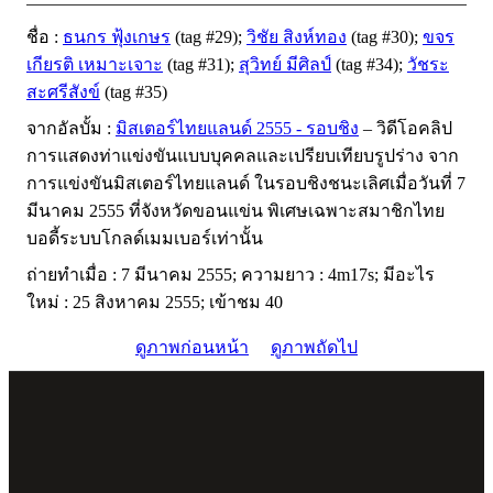
ชื่อ :
ธนกร ฟุ้งเกษร
(tag #29);
วิชัย สิงห์ทอง
(tag #30);
ขจร
เกียรติ เหมาะเจาะ
(tag #31);
สุวิทย์ มีศิลป์
(tag #34);
วัชระ
สะศรีสังข์
(tag #35)
จากอัลบั้ม :
มิสเตอร์ไทยแลนด์ 2555 - รอบชิง
– วิดีโอคลิป
การแสดงท่าแข่งขันแบบบุคคลและเปรียบเทียบรูปร่าง จาก
การแข่งขันมิสเตอร์ไทยแลนด์ ในรอบชิงชนะเลิศเมื่อวันที่ 7
มีนาคม 2555 ที่จังหวัดขอนแข่น พิเศษเฉพาะสมาชิกไทย
บอดี้ระบบโกลด์เมมเบอร์เท่านั้น
ถ่ายทำเมื่อ : 7 มีนาคม 2555; ความยาว : 4m17s; มีอะไร
ใหม่ : 25 สิงหาคม 2555; เข้าชม 40
ดูภาพก่อนหน้า
ดูภาพถัดไป