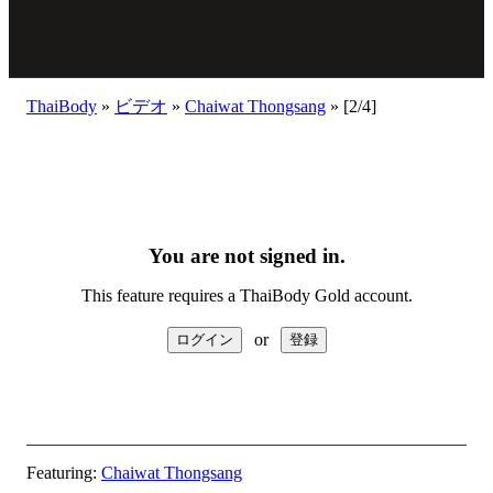
ThaiBody
»
ビデオ
»
Chaiwat Thongsang
»
[2/4]
You are not signed in.
This feature requires a ThaiBody Gold account.
or
Featuring:
Chaiwat Thongsang