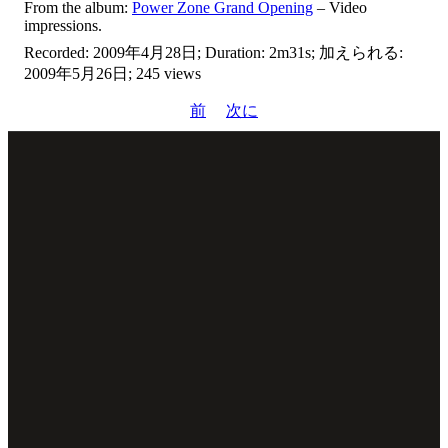
From the album:
Power Zone Grand Opening
– Video
impressions.
Recorded: 2009年4月28日; Duration: 2m31s; 加えられる:
2009年5月26日; 245 views
前
次に