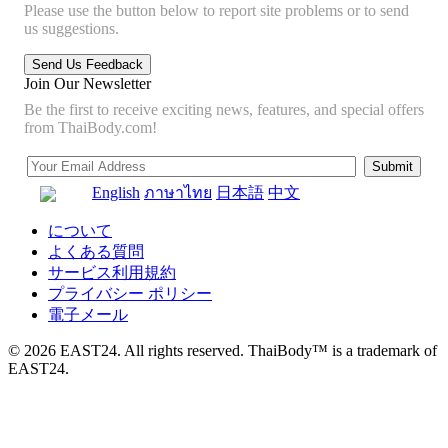
Please use the button below to report site problems or to send
us suggestions.
Join Our Newsletter
Be the first to receive exciting news, features, and special offers
from ThaiBody.com!
English
ภาษาไทย
日本語
中文
について
よくある質問
サービス利用規約
プライバシー ポリシー
電子メール
© 2026 EAST24. All rights reserved. ThaiBody™ is a trademark of
EAST24.