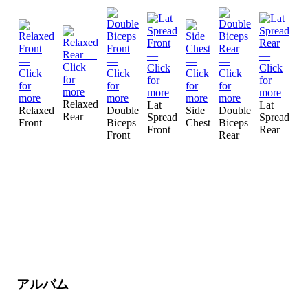
Relaxed
Lat
Lat
Si
Relaxed
Double
Side
Double
Rear
Spread
Spread
Tr
Front
Biceps
Chest
Biceps
Front
Rear
Front
Rear
アルバム