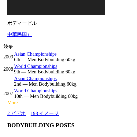
ボディービル
中華民国）
競争
Asian Championships
2009
6
th
— Men Bodybuilding 60kg
World Championships
2008
9
th
— Men Bodybuilding 60kg
Asian Championships
2
nd
— Men Bodybuilding 60kg
World Championships
2007
10
th
— Men Bodybuilding 60kg
More
2 ビデオ
198 イメージ
BODYBUILDING POSES