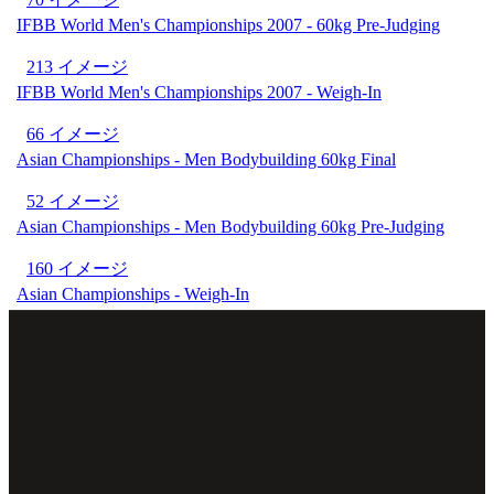
IFBB World Men's Championships 2007 - 60kg Pre-Judging
213 イメージ
IFBB World Men's Championships 2007 - Weigh-In
66 イメージ
Asian Championships - Men Bodybuilding 60kg Final
52 イメージ
Asian Championships - Men Bodybuilding 60kg Pre-Judging
160 イメージ
Asian Championships - Weigh-In