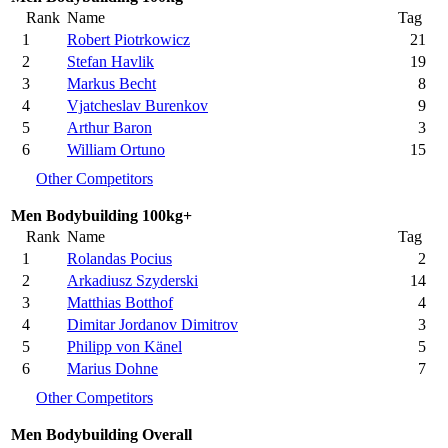
Rank
Name
Tag
1
Robert Piotrkowicz
21
2
Stefan Havlik
19
3
Markus Becht
8
4
Vjatcheslav Burenkov
9
5
Arthur Baron
3
6
William Ortuno
15
Other Competitors
Men Bodybuilding 100kg+
Rank
Name
Tag
1
Rolandas Pocius
2
2
Arkadiusz Szyderski
14
3
Matthias Botthof
4
4
Dimitar Jordanov Dimitrov
3
5
Philipp von Känel
5
6
Marius Dohne
7
Other Competitors
Men Bodybuilding Overall