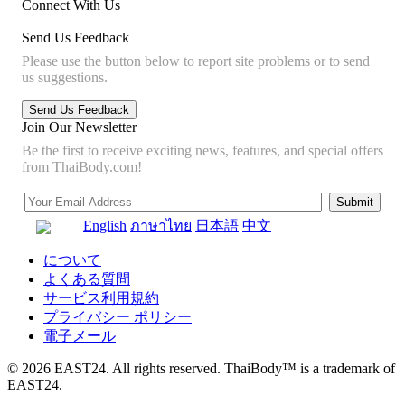
Connect With Us
Send Us Feedback
Please use the button below to report site problems or to send
us suggestions.
Join Our Newsletter
Be the first to receive exciting news, features, and special offers
from ThaiBody.com!
English
ภาษาไทย
日本語
中文
について
よくある質問
サービス利用規約
プライバシー ポリシー
電子メール
© 2026 EAST24. All rights reserved. ThaiBody™ is a trademark of
EAST24.