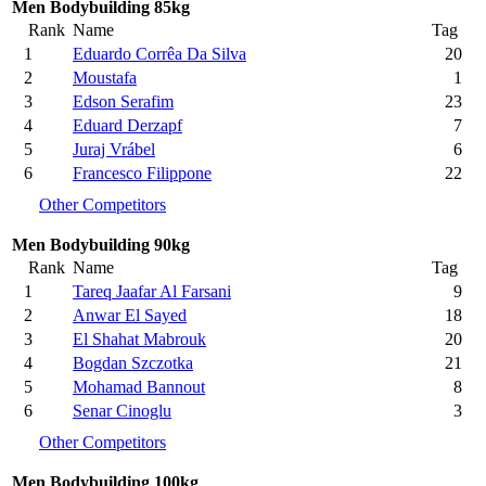
Men Bodybuilding 85kg
Rank
Name
Tag
1
Eduardo Corrêa Da Silva
20
2
Moustafa
1
3
Edson Serafim
23
4
Eduard Derzapf
7
5
Juraj Vrábel
6
6
Francesco Filippone
22
Other Competitors
Men Bodybuilding 90kg
Rank
Name
Tag
1
Tareq Jaafar Al Farsani
9
2
Anwar El Sayed
18
3
El Shahat Mabrouk
20
4
Bogdan Szczotka
21
5
Mohamad Bannout
8
6
Senar Cinoglu
3
Other Competitors
Men Bodybuilding 100kg