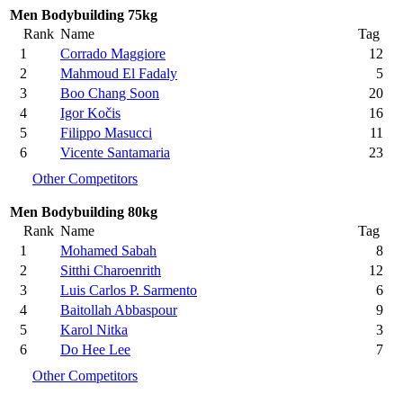
Men Bodybuilding 75kg
Rank
Name
Tag
1
Corrado Maggiore
12
2
Mahmoud El Fadaly
5
3
Boo Chang Soon
20
4
Igor Kočis
16
5
Filippo Masucci
11
6
Vicente Santamaria
23
Other Competitors
Men Bodybuilding 80kg
Rank
Name
Tag
1
Mohamed Sabah
8
2
Sitthi Charoenrith
12
3
Luis Carlos P. Sarmento
6
4
Baitollah Abbaspour
9
5
Karol Nitka
3
6
Do Hee Lee
7
Other Competitors