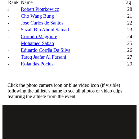
Rank
Name
Tag
1
Robert Piotrkowicz
28
-
Cho Wang Bung
21
-
Jose Carlos de Santos
22
-
Sazali Bin Abdul Samad
23
-
Corrado Maggiore
24
-
Mohamed Sabah
25
-
Eduardo Corrêa Da Silva
26
-
Tareq Jaafar Al Farsani
27
-
Rolandas Pocius
29
Click the photo camera icon or blue video icon (if visible)
following the athlete's name to see all photos or video clips
featuring the athlete from the event.