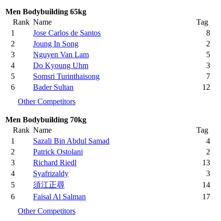
Men Bodybuilding 65kg
Rank
Name
Tag
1
Jose Carlos de Santos
8
2
Joung In Song
2
3
Nguyen Van Lam
5
4
Do Kyoung Uhm
3
5
Somsri Turinthaisong
7
6
Bader Sultan
12
Other Competitors
Men Bodybuilding 70kg
Rank
Name
Tag
1
Sazali Bin Abdul Samad
4
2
Patrick Ostolani
2
3
Richard Riedl
13
4
Syafrizaldy
3
5
須江正尋
14
6
Faisal Al Salman
17
Other Competitors