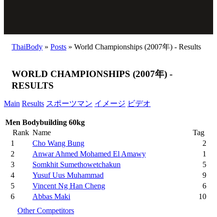
ThaiBody
»
Posts
»
World Championships (2007年) - Results
WORLD CHAMPIONSHIPS (2007年) -
RESULTS
Main
Results
スポーツマン
イメージ
ビデオ
Men Bodybuilding 60kg
Rank
Name
Tag
1
Cho Wang Bung
2
2
Anwar Ahmed Mohamed El Amawy
1
3
Somkhit Sumethowetchakun
5
4
Yusuf Uus Muhammad
9
5
Vincent Ng Han Cheng
6
6
Abbas Maki
10
Other Competitors